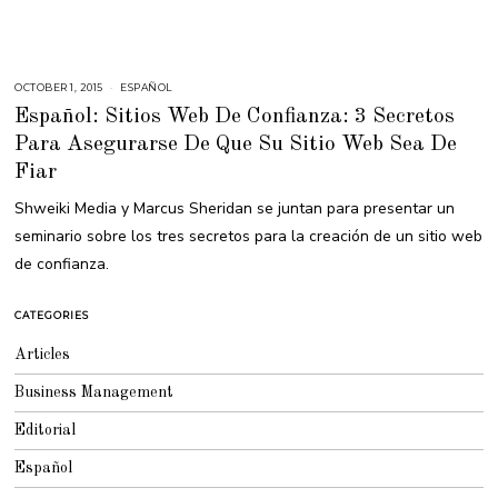
OCTOBER 1, 2015
S
ESPAÑOL
E
Español: Sitios Web De Confianza: 3 Secretos
P
T
Para Asegurarse De Que Su Sitio Web Sea De
E
M
Fiar
B
E
R
Shweiki Media y Marcus Sheridan se juntan para presentar un
3
0
seminario sobre los tres secretos para la creación de un sitio web
,
2
de confianza.
0
1
6
CATEGORIES
Articles
Business Management
Editorial
Español