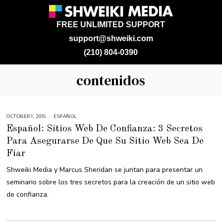
FREE UNLIMITED SUPPORT
support@shweiki.com
(210) 804-0390
contenidos
OCTOBER 1, 2015
S
ESPAÑOL
E
Español: Sitios Web De Confianza: 3 Secretos
P
T
Para Asegurarse De Que Su Sitio Web Sea De
E
M
Fiar
B
E
R
Shweiki Media y Marcus Sheridan se juntan para presentar un
3
0
seminario sobre los tres secretos para la creación de un sitio web
,
2
de confianza.
0
1
6