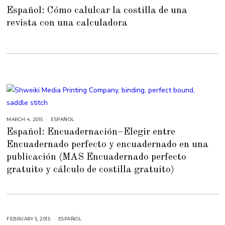
A
Español: Cómo calulcar la costilla de una
Y
5
revista con una calculadora
,
2
0
1
5
MARCH 4, 2015
M
ESPAÑOL
A
Español: Encuadernación–Elegir entre
Y
5
Encuadernado perfecto y encuadernado en una
,
2
publicación (MAS Encuadernado perfecto
0
1
5
gratuito y cálculo de costilla gratuito)
FEBRUARY 5, 2015
M
ESPAÑOL
A