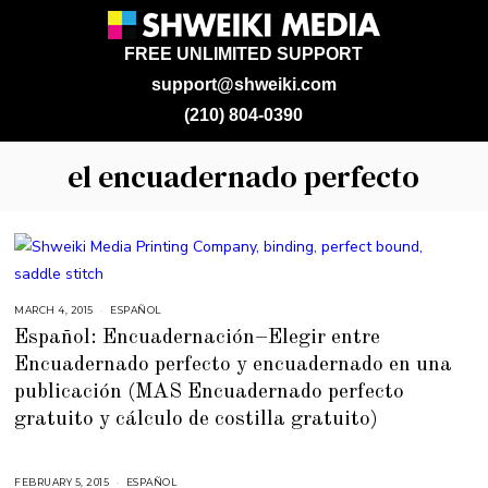
FREE UNLIMITED SUPPORT
support@shweiki.com
(210) 804-0390
el encuadernado perfecto
MARCH 4, 2015
M
ESPAÑOL
A
Español: Encuadernación–Elegir entre
Y
5
Encuadernado perfecto y encuadernado en una
,
2
publicación (MAS Encuadernado perfecto
0
1
5
gratuito y cálculo de costilla gratuito)
FEBRUARY 5, 2015
M
ESPAÑOL