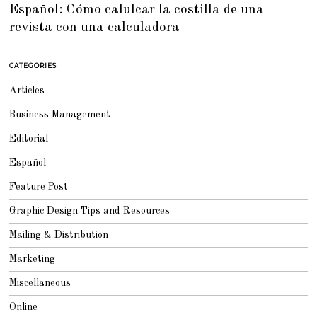
Español: Cómo calulcar la costilla de una
Y
5
revista con una calculadora
,
2
0
1
5
CATEGORIES
Articles
Business Management
Editorial
Español
Feature Post
Graphic Design Tips and Resources
Mailing & Distribution
Marketing
Miscellaneous
Online