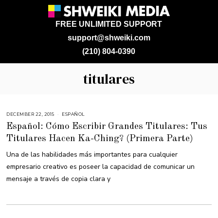
FREE UNLIMITED SUPPORT
support@shweiki.com
(210) 804-0390
titulares
DECEMBER 22, 2015
D
ESPAÑOL
E
Español: Cómo Escribir Grandes Titulares: Tus
C
E
Titulares Hacen Ka-Ching? (Primera Parte)
M
B
E
Una de las habilidades más importantes para cualquier
R
2
empresario creativo es poseer la capacidad de comunicar un
7
,
mensaje a través de copia clara y
2
0
1
6