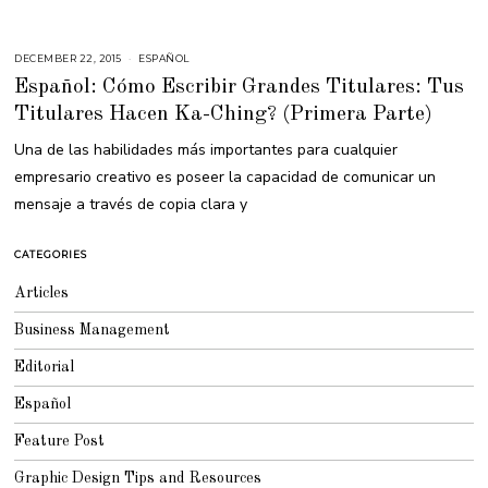
DECEMBER 22, 2015
D
ESPAÑOL
E
Español: Cómo Escribir Grandes Titulares: Tus
C
E
Titulares Hacen Ka-Ching? (Primera Parte)
M
B
E
Una de las habilidades más importantes para cualquier
R
2
empresario creativo es poseer la capacidad de comunicar un
7
,
mensaje a través de copia clara y
2
0
1
6
CATEGORIES
Articles
Business Management
Editorial
Español
Feature Post
Graphic Design Tips and Resources