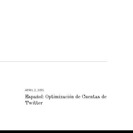
APRIL 2, 2015
M
A
Español: Optimización de Cuentas de
Y
2
Twitter
8
,
2
0
1
5