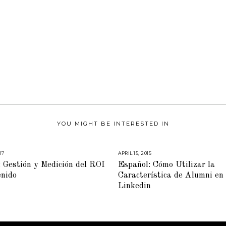
YOU MIGHT BE INTERESTED IN
17
M
APRIL 15, 2015
M
A
A
 Gestión y Medición del ROI
Español: Cómo Utilizar la
R
Y
C
5
enido
Característica de Alumni en
H
,
6
2
Linkedin
,
0
2
1
0
5
1
7