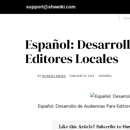
support@shweiki.com
Español: Desarrol
Editores Locales
BY
SHWEIKI MEDIA
JANUARY 10, 2014
O
ESPAÑOL
C
T
O
B
E
R
2
8
Español: Desarrollo de Audiencias Para Editor
,
2
0
1
4
Like this Article? Subscribe to Ou