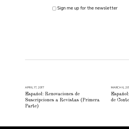
Sign me up for the newsletter
APRIL 17, 2017
M
MARCH 6, 20
A
Español: Renovaciones de
Español:
R
C
Suscripciones a Revistas (Primera
de Cont
H
2
Parte)
1
,
2
0
1
7