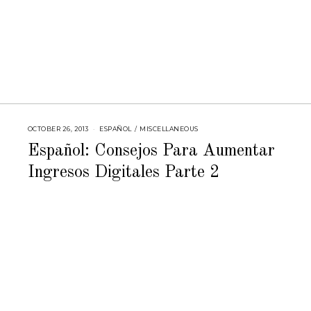
OCTOBER 26, 2013
J
ESPAÑOL
/
MISCELLANEOUS
U
L
Español: Consejos Para Aumentar
Y
2
Ingresos Digitales Parte 2
5
,
2
0
1
8