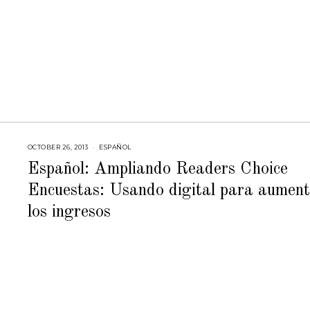
OCTOBER 26, 2013
F
ESPAÑOL
E
B
Español: Ampliando Readers Choice
R
U
Encuestas: Usando digital para aumen
A
R
Y
los ingresos
2
3
,
2
0
1
5