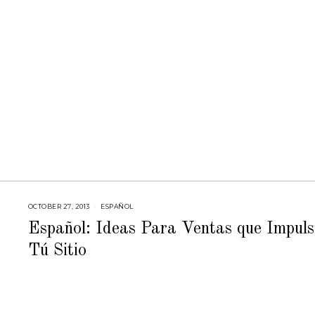
2
0
1
5
OCTOBER 27, 2013
F
ESPAÑOL
E
B
Español: Ideas Para Ventas que Impul
R
U
Tú Sitio
A
R
Y
2
3
,
2
0