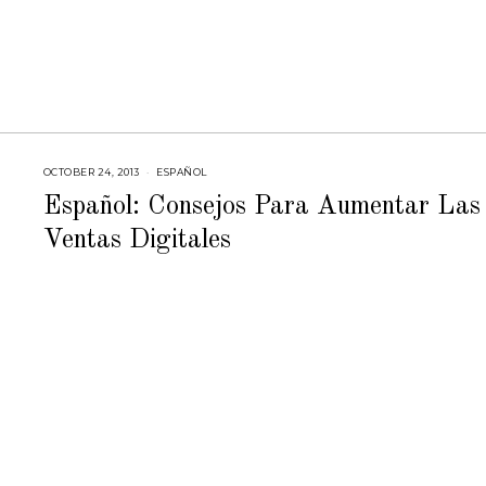
OCTOBER 24, 2013
F
ESPAÑOL
E
B
Español: Consejos Para Aumentar Las
R
U
Ventas Digitales
A
R
Y
2
3
,
2
0
1
5