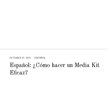
OCTOBER 27, 2013
F
ESPAÑOL
E
B
Español: ¿Cómo hacer un Media Kit
R
U
Eficaz?
A
R
Y
2
3
,
2
0
1
5