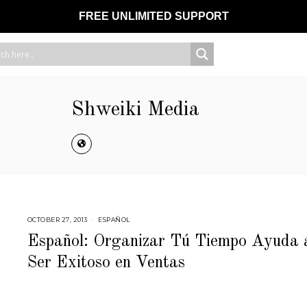
FREE UNLIMITED SUPPORT
Shweiki Media
OCTOBER 27, 2013
F
ESPAÑOL
E
B
Español: Organizar Tú Tiempo Ayuda 
R
U
Ser Exitoso en Ventas
A
R
Y
2
3
,