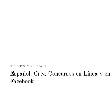
1
5
OCTOBER 27, 2013
F
ESPAÑOL
E
B
Español: Crea Concursos en Línea y en
R
U
Facebook
A
R
Y
2
3
,
2
0
1
5