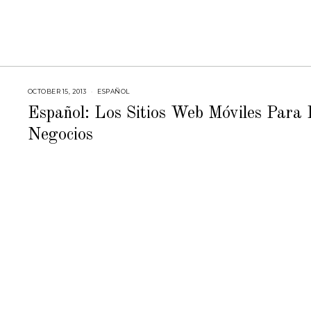
OCTOBER 15, 2013
J
ESPAÑOL
U
N
Español: Los Sitios Web Móviles Para 
E
2
Negocios
0
,
2
0
1
4