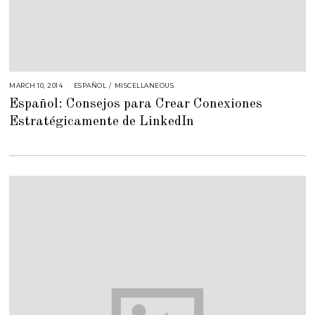
MARCH 10, 2014
J
ESPAÑOL
/
MISCELLANEOUS
U
Español: Consejos para Crear Conexiones
L
Y
Estratégicamente de LinkedIn
2
5
,
2
0
1
8