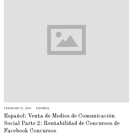
FEBRUARY 12, 2014
F
ESPAÑOL
E
Español: Venta de Medios de Comunicación
B
R
Social Parte 2: Rentabilidad de Concursos de
U
A
Facebook Concursos
R