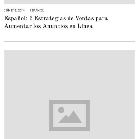
JUNE 13, 2014
F
ESPAÑOL
E
Español: 6 Estrategias de Ventas para
B
R
Aumentar los Anuncios en Línea
U
A
R
Y
2
3
,
2
0
1
5