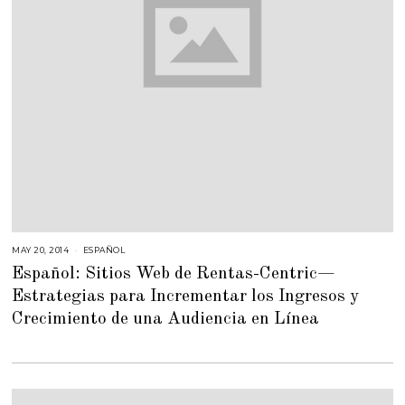
MAY 20, 2014
F
ESPAÑOL
E
Español: Sitios Web de Rentas-Centric—
B
R
Estrategias para Incrementar los Ingresos y
U
A
Crecimiento de una Audiencia en Línea
R
Y
2
3
,
2
0
1
5