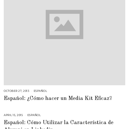
OCTOBER 27, 2013
F
ESPAÑOL
E
Español: ¿Cómo hacer un Media Kit Eficaz?
B
R
U
A
R
APRIL 15, 2015
M
ESPAÑOL
Y
A
2
Español: Cómo Utilizar la Característica de
Y
3
5
,
,
2