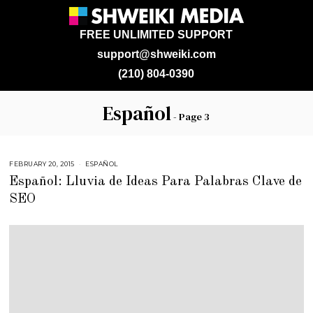
FREE UNLIMITED SUPPORT
support@shweiki.com
(210) 804-0390
Español
- Page 3
FEBRUARY 20, 2015
M
ESPAÑOL
A
Español: Lluvia de Ideas Para Palabras Clave de
Y
5
SEO
,
2
0
1
5