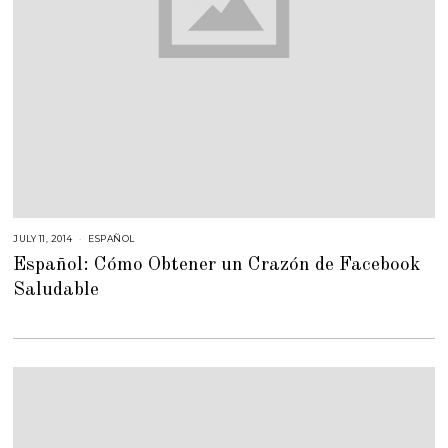
JULY 11, 2014
N
ESPAÑOL
O
Español: Cómo Obtener un Crazón de Facebook
V
E
Saludable
M
B
E
R
1
1
,
2
0
1
4