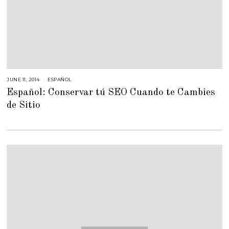
JUNE 11, 2014
F
ESPAÑOL
E
Español: Conservar tú SEO Cuando te Cambies
B
R
de Sitio
U
A
R
Y
2
4
,
2
0
1
5