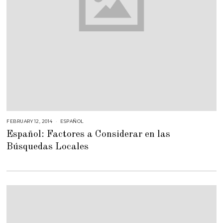
FEBRUARY 12, 2014
F
ESPAÑOL
E
Español: Factores a Considerar en las
B
R
Búsquedas Locales
U
A
R
Y
2
3
,
2
0
1
5