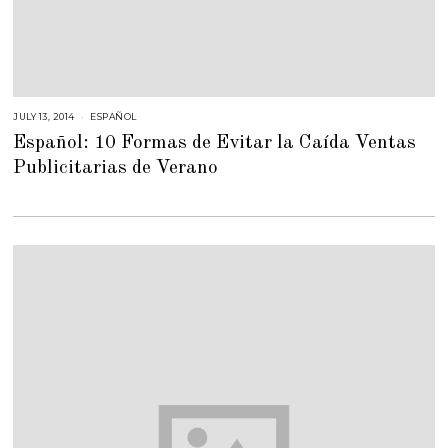
JULY 13, 2014
F
ESPAÑOL
E
Español: 10 Formas de Evitar la Caída Ventas
B
R
Publicitarias de Verano
U
A
R
Y
2
3
,
2
0
1
5