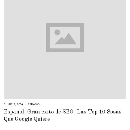
JUNE 17, 2014
F
ESPAÑOL
E
Español: Gran éxito de SEO–Las Top 10 Sosas
B
R
Que Google Quiere
U
A
R
Y