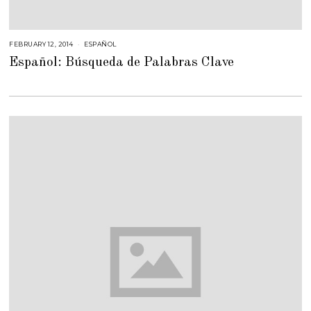
FEBRUARY 12, 2014
J
ESPAÑOL
U
Español: Búsqueda de Palabras Clave
N
E
1
3
,
2
0
1
4