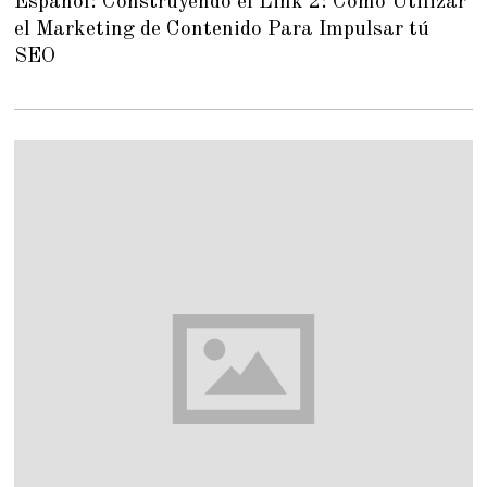
Español: Construyendo el Link 2: Cómo Utilizar
R
el Marketing de Contenido Para Impulsar tú
U
A
SEO
R
Y
2
3
,
2
0
1
5