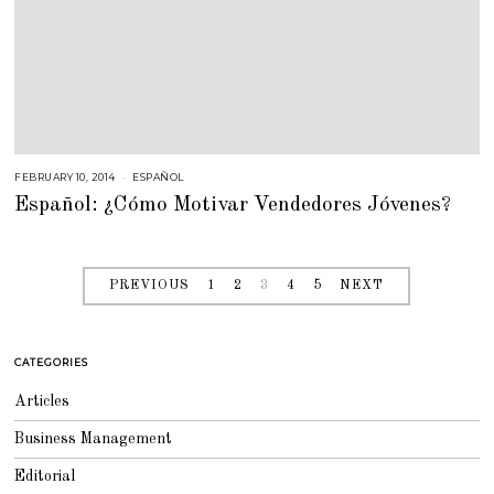
FEBRUARY 10, 2014
F
ESPAÑOL
E
Español: ¿Cómo Motivar Vendedores Jóvenes?
B
R
U
A
R
Y
2
PREVIOUS
1
2
3
4
5
NEXT
3
,
2
0
1
5
CATEGORIES
Articles
Business Management
Editorial